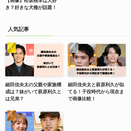
【画像】松坂桃李は犬好
き？好きな犬種が話題！
人気記事
細田佳央太の父親や家族構
細田佳央太と萩原利久が似
成は？妹がいて萩原利久と
てる！子役時代から現在ま
は兄弟？
で画像比較！