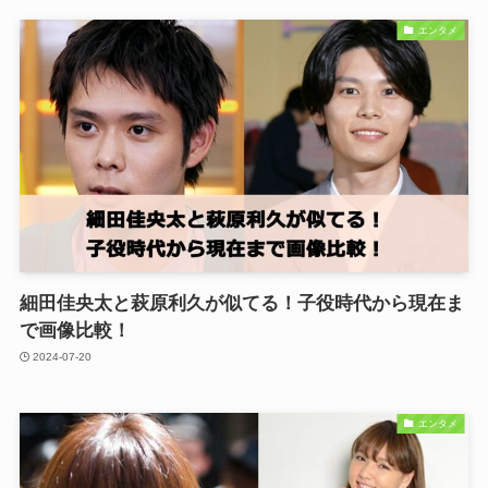
エンタメ
細田佳央太と萩原利久が似てる！子役時代から現在ま
で画像比較！
2024-07-20
エンタメ