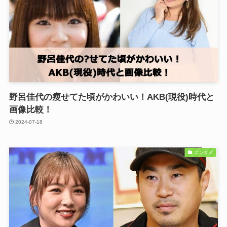
野呂佳代の瘦せてた頃がかわいい！AKB(現役)時代と
画像比較！
2024-07-18
エンタメ