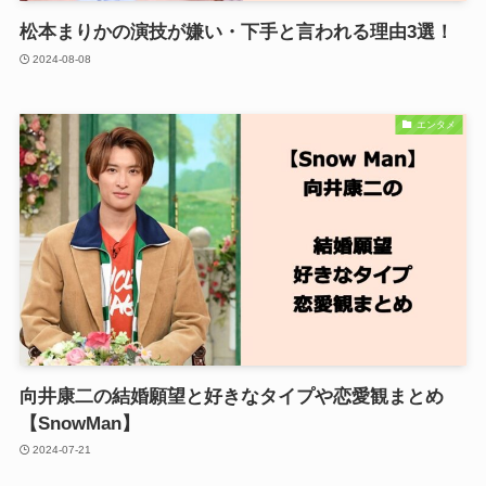
松本まりかの演技が嫌い・下手と言われる理由3選！
2024-08-08
エンタメ
向井康二の結婚願望と好きなタイプや恋愛観まとめ
【SnowMan】
2024-07-21