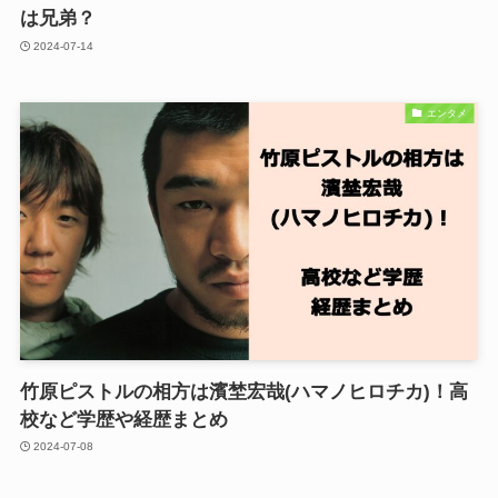
は兄弟？
2024-07-14
エンタメ
竹原ピストルの相方は濱埜宏哉(ハマノヒロチカ)！高
校など学歴や経歴まとめ
2024-07-08