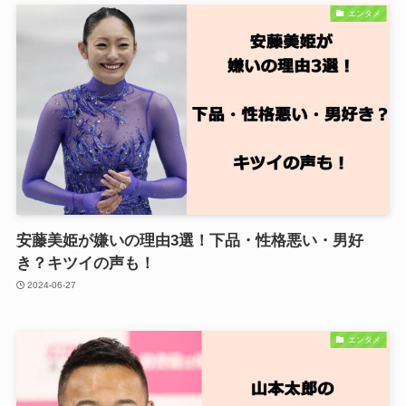
エンタメ
安藤美姫が嫌いの理由3選！下品・性格悪い・男好
き？キツイの声も！
2024-06-27
エンタメ