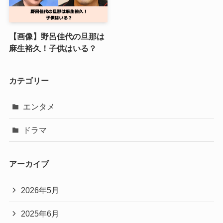
【画像】野呂佳代の旦那は
麻生裕久！子供はいる？
カテゴリー
エンタメ
ドラマ
アーカイブ
2026年5月
2025年6月