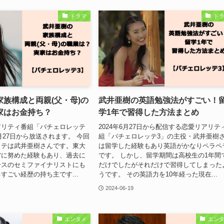
ドラマ
ド
族構成と両親(父・母)の
武井亜樹の英語勉強法がすごい！
家はお金持ち？
学1年で習得した方法まとめ
アリティ番組「バチェロレッテ
2024年6月27日から配信する恋愛リアリテ
6月27日から放送されます。 今回
組「バチェロレッテ3」の主役・武井亜樹
ッテは武井亜樹さんです。東大
は留学した経験もあり英語がかなりペラペ
省に努めた経験もあり、過去に
です。 しかし、留学期間は高校生の1年間
ースのセミファイナリストにも
だけでしたがそれだけで習得してしまった
すごい経歴の持ち主です...
うです。 その英語力を10年経った現在...
2024-06-19
エンタメ
エン