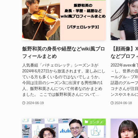
飯野和英の身長や経歴などwiki風プロ
【顔画像】
フィールまとめ
などプロフ
人気番組「バチェロレッテ」シーズン３が
2022年ave
2024年6月27日から放送されます。楽しみにし
－し、世界の
ている方も多くいるのではないでしょうか。
ールグル－プX
今回は注目のシーズン3に出演する男性陣の1
話題のグルー
人、飯野和英さんについて何者なのかまとめ
コナさんが注目
ました。 ここでは飯野和英さんについて...
ンスやスキルに
2024-06-19
2024-06-18
エンタメ