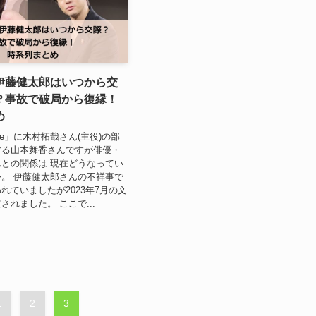
伊藤健太郎はいつから交
？事故で破局から復縁！
め
eve」に木村拓哉さん(主役)の部
する山本舞香さんですが俳優・
との関係は 現在どうなってい
。 伊藤健太郎さんの不祥事で
れていましたが2023年7月の文
されました。 ここで...
1
2
3