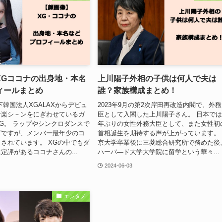
XGココナの出身地・本名
上川陽子外相の子供は何人で夫は
ィールまとめ
誰？家族構成まとめ！
x傘下韓国法人XGALAXからデビュ
2023年9月の第2次岸田再改造内閣で、外
音楽シ－ンをにぎわせているガ
臣として入閣した上川陽子さん。 日本では
G。 ラップやシンクロダンスで
年ぶりの女性外務大臣として、また女性初
プですが、メンバー最年少のコ
首相誕生を期待する声が上がっています。
されています。 XGの中でもダ
京大学卒業後に三菱総合研究所で務めた後
定評があるココナさんの...
ハーバ―ド大学大学院に留学という華々...
2024-06-03
エンタメ