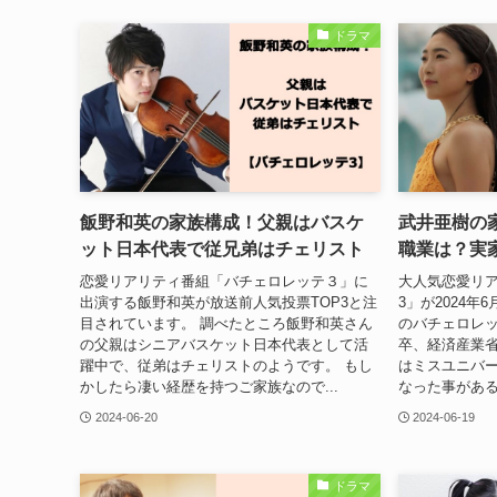
ドラマ
飯野和英の家族構成！父親はバスケ
武井亜樹の家
ット日本代表で従兄弟はチェリスト
職業は？実
恋愛リアリティ番組「バチェロレッテ３」に
大人気恋愛リ
出演する飯野和英が放送前人気投票TOP3と注
3」が2024年
目されています。 調べたところ飯野和英さん
のバチェロレ
の父親はシニアバスケット日本代表として活
卒、経済産業
躍中で、従弟はチェリストのようです。 もし
はミスユニバ
かしたら凄い経歴を持つご家族なので...
なった事がある
2024-06-20
2024-06-19
ドラマ