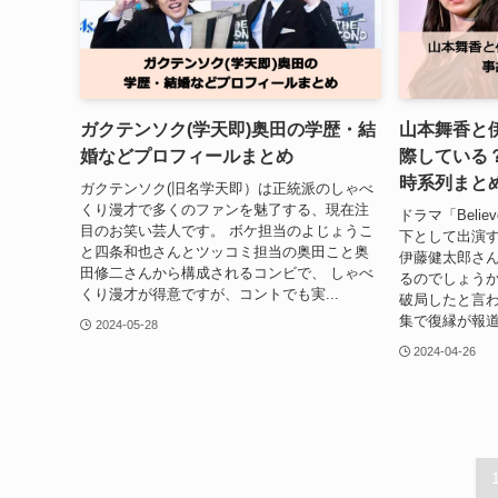
ガクテンソク(学天即)奥田の学歴・結
山本舞香と
婚などプロフィールまとめ
際している
時系列まと
ガクテンソク(旧名学天即）は正統派のしゃべ
くり漫才で多くのファンを魅了する、現在注
ドラマ「Beli
目のお笑い芸人です。 ボケ担当のよじょうこ
下として出演
と四条和也さんとツッコミ担当の奥田こと奥
伊藤健太郎さん
田修二さんから構成されるコンビで、 しゃべ
るのでしょうか
くり漫才が得意ですが、コントでも実...
破局したと言わ
集で復縁が報道
2024-05-28
2024-04-26