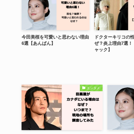
親(父・
今田美桜を可愛いと思わない理由
ドクターキリコの
金持ち？
6選【あんぱん】
ぜ？炎上理由7選！
ャック】
エンタメ