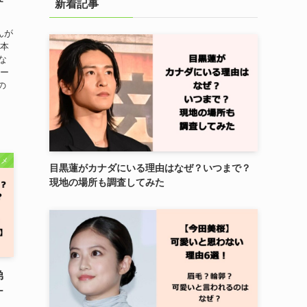
新着記事
んが
 本
な
ュー
の
タメ
目黒蓮がカナダにいる理由はなぜ？いつまで？
現地の場所も調査してみた
弟
ケ