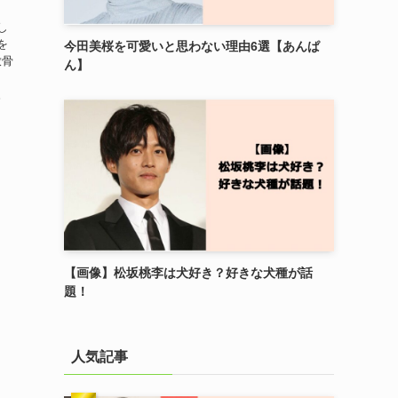
し
を
今田美桜を可愛いと思わない理由6選【あんぱ
放骨
ん】
、
。
【画像】松坂桃李は犬好き？好きな犬種が話
題！
人気記事