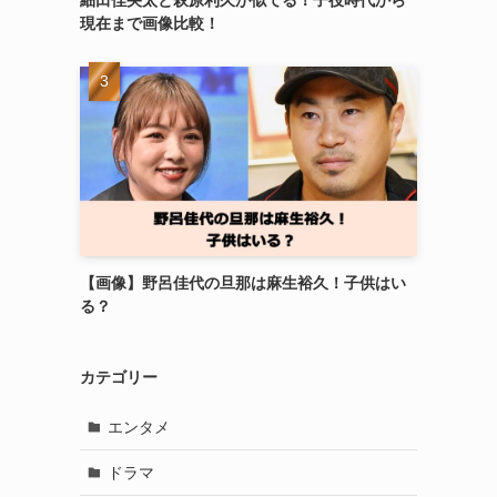
細田佳央太と萩原利久が似てる！子役時代から
現在まで画像比較！
【画像】野呂佳代の旦那は麻生裕久！子供はい
る？
カテゴリー
エンタメ
ドラマ