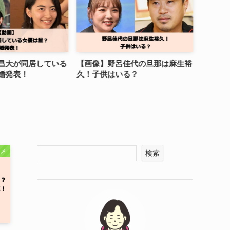
昌大が同居している
【画像】野呂佳代の旦那は麻生裕
松本ま
婚発表！
久！子供はいる？
言われ
タメ
検索