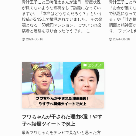
青汁王子こと三崎優太さんが連日、資産状況
青汁王子ことYo
が良くないような投稿をして話題になってい
「お金が無く
ますが、 「本当はどうなんだろう？」という
で話題になって
投稿がSNS上で散見されていました。 その発
る」や「吐き
端となる「50億円マンション」についての投
調面と精神面
稿者と連絡を取り合ったそうです。 こ...
り、 ファンも
2024-08-16
2024-08-16
エンタメ
フワちゃんが干された理由8選！やす
子へ誤爆ツイートで炎上
最近フワちゃんをテレビで見ないと思った方