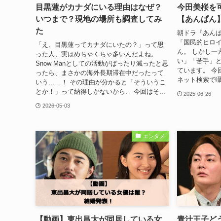
目黒蓮がカナダにいる理由はなぜ？
今田美桜を
いつまで？現地の場所も調査してみ
【あんぱん
た
朝ドラ『あん
「国民的ヒロ
「え、目黒蓮ってカナダにいたの？」って思
ん。 しかし一
った人、実はめちゃくちゃ多いんだよね。
い」「苦手」
Snow Manとしての活動がぱったり減ったと思
ています。 今
ったら、まさかの海外長期滞在中だったって
ネット検索で囁
いう……！ その理由が分かると「そういうこ
とか！」って納得しかないから、 今回はそ...
2025-06-26
2026-05-03
エンタメ
【動画】東出昌大が同居している女
青汁王子ど