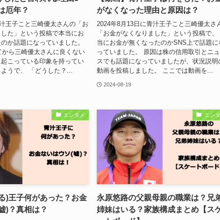
年は厄年？
がなくなった理由と原因は？
に青汁王子こと三崎優太さんの「お
2024年8月13日に青汁王子こと三崎優太さ
ました」という投稿で本当にお
「お金がなくなりました」という投稿で、
たのか話題になっていました。
当にお金が無くなったのかSNS上で話題に
ってから三崎優太さんに良くない
っていました。 原因は株の信用取引とニ
に起こっている印象を持ってい
スでも話題になっていましたが、状況説明
ようで、 「どうした？...
動画を投稿しました。 ここでは動画を...
2024-08-19
エンタメ
エン
る)王子何があった？お金
永原悠路の父親母親の職業は？兄
嘘)？真相は？
姉妹はいる？家族構成まとめ【ス