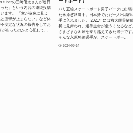
ートボード】
utuberの三崎優太さんが連日
なった」という内容の連続投稿
パリ五輪スケートボード男子パークに出場
います。 「空が灰色に見え
た永原悠路選手。日本勢でただ一人出場権
気と痙攣が止まらない」など体
手に入れました。 2021年には右大腿骨解
が不安定な状況の報告をしてお
折に見舞われ、選手生命が危うくなるなど
何があったのかと心配して...
さまざまな困難を乗り越えてきた選手です
そんな永原悠路選手が、スケートボー...
2024-08-14