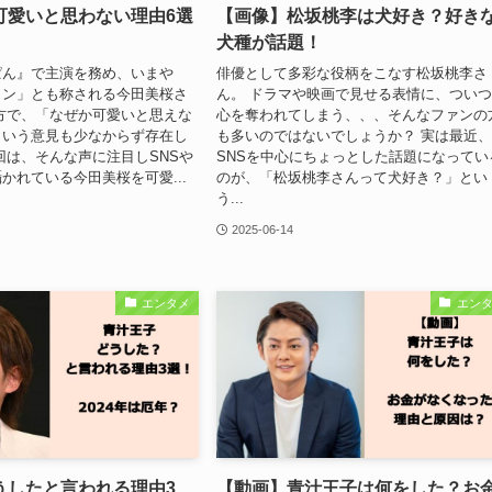
可愛いと思わない理由6選
【画像】松坂桃李は犬好き？好き
】
犬種が話題！
ぱん』で主演を務め、いまや
俳優として多彩な役柄をこなす松坂桃李さ
イン」とも称される今田美桜さ
ん。 ドラマや映画で見せる表情に、つい
方で、「なぜか可愛いと思えな
心を奪われてしまう、、、そんなファンの
という意見も少なからず存在し
も多いのではないでしょうか？ 実は最近
回は、そんな声に注目しSNSや
SNSを中心にちょっとした話題になってい
かれている今田美桜を可愛...
のが、「松坂桃李さんって犬好き？」とい
う...
2025-06-14
エンタメ
エン
うしたと言われる理由3
【動画】青汁王子は何をした？お