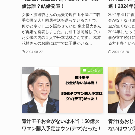
優は誰？結婚発表！
選！2024
女優・渡辺杏さんの元夫で現在山小屋にて若
2024年8月
手女優３人と同居生活を送っていることで、
金がなくなり
何かとネット上を賑わせていた 東出昌大さん
金が無くなっ
が再婚を発表しました。お相手は同居してい
2024年にな
た女優の内の１人で松本花林さんです。 松本
事が立て続け
花林さんのお腹にはすでに子供がいる...
る方も多くいる
2024-08-27
2024-08-20
エンタメ
青汁王子お金がないは本当！50億タ
青汁(あおじ
ワマン購入予定はウソ(デマ)だった！
ないはウソ(